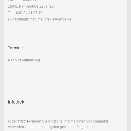
Pitztaler Straße 2A
16341 Panketal/OT Zepernick
Tel: 030-94 41 97 49
E-Mail:birgit@naturheilpraxis-tuenge.de
Termine
Nach Vereinbarung
Infothek
In der
Infothek
finden Sie nützliche Informationen und kompakte
Antworten zu den am häufigsten gestellten Fragen in der